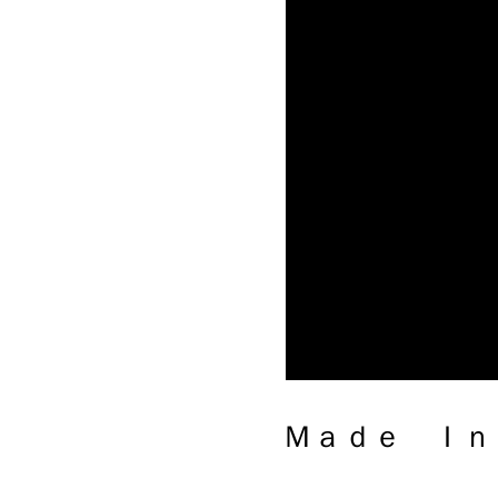
Ｍａｄｅ Ｉｎ Ｊａｐａｎ