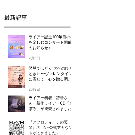
最新記事
ライアー誕生100年目の春
を楽しむコンサート開催
のお知らせ♪
2月5日
の
竪琴でほどく タベのひと
とき✨ 〜ヴァレンタイン
に寄せて 心を贈る調
べ〜 詩音さん
2月3日
ライアー奏者：詩音さ
ん 新作ライアーCD「お
ら
ぼろ」が発売されました♪
ー誕
1月17日
『アフロディーテの竪
化の
琴』のLINE公式アカウン
トができました♪