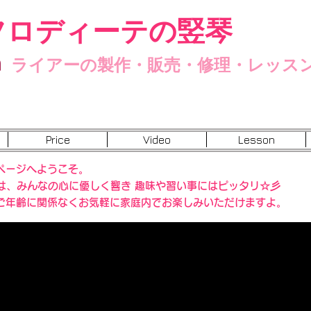
フロディーテの竪琴
n
ライアーの製作・販売・修理・レッス
Price
Video
Lesson
ページへようこそ。
”は、みんなの心に優しく響き 趣味や習い事にはピッタリ☆彡
ご年齢に関係なくお気軽に家庭内でお楽しみいただけますよ。