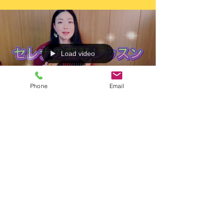
オーダーの際にオリジナルサウンドホールは可能です
かとお問い合わせいただき何度も打ち合わせを重ねデ
ザインや配置を修正してとても素敵な...
Phone
Email
Load video
2020年10月2日
似て非なる ライアーと
ライアーハープについ