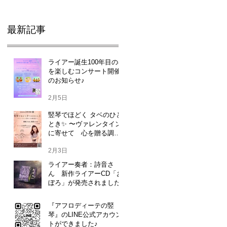
最新記事
ライアー誕生100年目の春
を楽しむコンサート開催
のお知らせ♪
2月5日
竪琴でほどく タベのひと
とき✨ 〜ヴァレンタイン
に寄せて 心を贈る調
べ〜 詩音さん
♪
2月3日
ライアー奏者：詩音さ
ん 新作ライアーCD「お
ー
ぼろ」が発売されました♪
ア
ー
1月17日
『アフロディーテの竪
ス
琴』のLINE公式アカウン
トができました♪