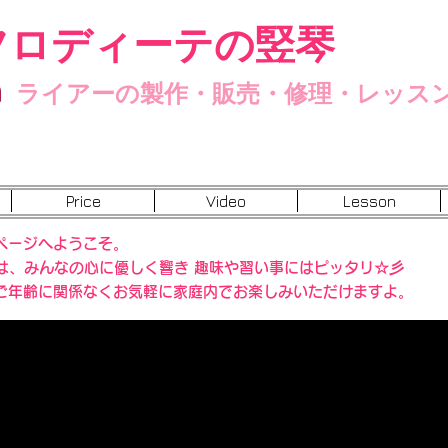
フロディーテの竪琴
n
ライアーの製作・販売・修理・レッス
Price
Video
Lesson
ページへようこそ。
”は、みんなの心に優しく響き 趣味や習い事にはピッタリ☆彡
ご年齢に関係なくお気軽に家庭内でお楽しみいただけますよ。