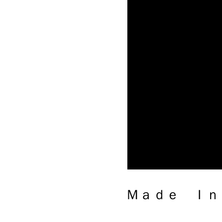
Ｍａｄｅ Ｉｎ Ｊａｐａｎ