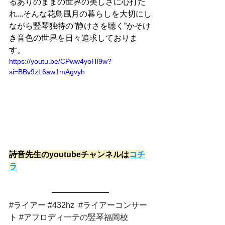
るありのままの世界の美しさに心打た
れ...そんな花鳥風月の暮らしを大切にし
ながら竪琴独特の”静けさを聴く”かそけ
き音色の世界を日々追求しておりま
す。
https://youtu.be/CPww4yoHI9w?
si=BBv9zL6aw1mAgvyh
詩音先生のyoutubeチャンネルは
コチ
ラ
#ライアー
#432hz
#ライアーコンサー
ト
#アフロディ一テの竪琴福岡校