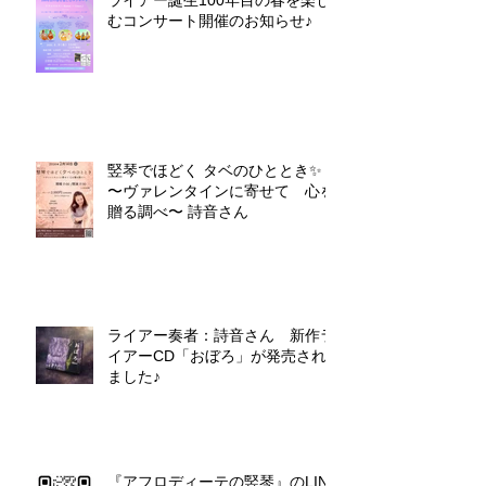
ライアー誕生100年目の春を楽し
むコンサート開催のお知らせ♪
竪琴でほどく タベのひととき✨
〜ヴァレンタインに寄せて 心を
贈る調べ〜 詩音さん
ライアー奏者：詩音さん 新作ラ
イアーCD「おぼろ」が発売され
ました♪
『アフロディーテの竪琴』のLINE