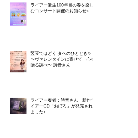
ライアー誕生100年目の春を楽し
むコンサート開催のお知らせ♪
竪琴でほどく タベのひととき✨
〜ヴァレンタインに寄せて 心を
贈る調べ〜 詩音さん
ライアー奏者：詩音さん 新作ラ
イアーCD「おぼろ」が発売され
ました♪