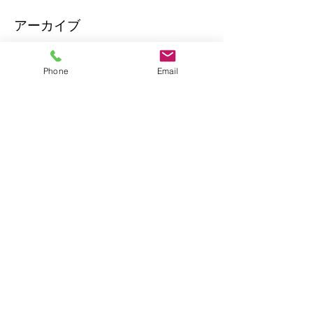
アーカイブ
タグから検索
Phone
Email
エリーゼのために
オリジナルライアー
サウンドホールの形
スイッチ
ライアー
ライアーとライアーハープの違い
ライアーケース
ライアーコンサート2020、ライアーコンサート、ライアー演奏
ライアーソフトケース
ライアーハープ
ライアー奏者
ライアー教室
ライアー教室福岡
ライアー演奏
ライアー演奏会
兵藤大樹
小倉さちこ
東海テレビスイッチ
眠れる森の竪琴
ソーシャルメディア