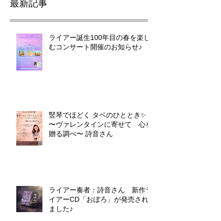
最新記事
ライアー誕生100年目の春を楽し
むコンサート開催のお知らせ♪
竪琴でほどく タベのひととき✨
〜ヴァレンタインに寄せて 心を
贈る調べ〜 詩音さん
ライアー奏者：詩音さん 新作ラ
イアーCD「おぼろ」が発売され
ました♪