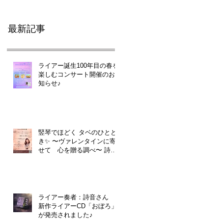
最新記事
ライアー誕生100年目の春を
楽しむコンサート開催のお
知らせ♪
竪琴でほどく タベのひとと
き✨ 〜ヴァレンタインに寄
せて 心を贈る調べ〜 詩音
さん
ライアー奏者：詩音さん
新作ライアーCD「おぼろ」
が発売されました♪