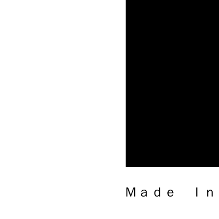
Ｍａｄｅ Ｉｎ Ｊａｐａｎ