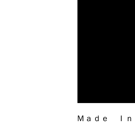
Ｍａｄｅ Ｉｎ Ｊａｐａｎ