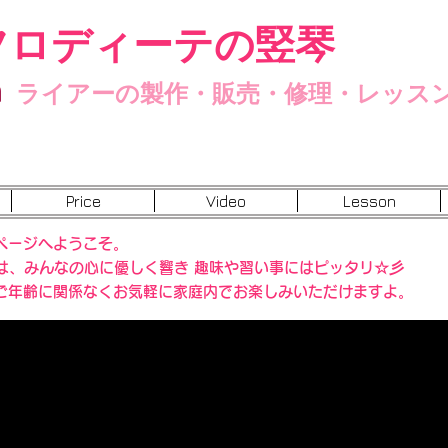
フロディーテの竪琴
n
ライアーの製作・販売・修理・レッス
Price
Video
Lesson
ページへようこそ。
”は、みんなの心に優しく響き 趣味や習い事にはピッタリ☆彡
ご年齢に関係なくお気軽に家庭内でお楽しみいただけますよ。