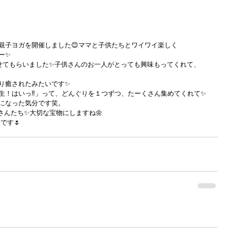
✨親子ヨガを開催しました😊ママと子供たちとワイワイ楽しく
ー✨
させてもらいました✨子供さんのお一人がとっても興味もってくれて、
り癒されたみたいです✨
生！はいっ‼︎」って、どんぐりを１つずつ、たーくさん集めてくれて✨
になった気分です笑。
さんたち✨大切な宝物にしますね🌼
です🌷