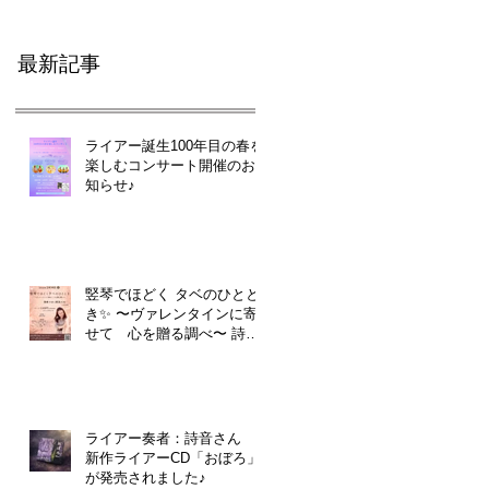
最新記事
ライアー誕生100年目の春を
楽しむコンサート開催のお
知らせ♪
竪琴でほどく タベのひとと
き✨ 〜ヴァレンタインに寄
せて 心を贈る調べ〜 詩音
さん
ライアー奏者：詩音さん
新作ライアーCD「おぼろ」
が発売されました♪