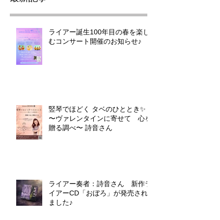
ライアー誕生100年目の春を楽し
むコンサート開催のお知らせ♪
竪琴でほどく タベのひととき✨
〜ヴァレンタインに寄せて 心を
贈る調べ〜 詩音さん
ライアー奏者：詩音さん 新作ラ
イアーCD「おぼろ」が発売され
ました♪