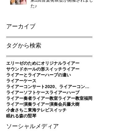
た♪
アーカイブ
タグから検索
エリーゼのために
オリジナルライアー
サウンドホールの形
スイッチ
ライアー
ライアーとライアーハープの違い
ライアーケース
ライアーコンサート2020、ライアーコンサート、ライアー演奏
ライアーソフトケース
ライアーハープ
ライアー奏者
ライアー教室
ライアー教室福岡
ライアー演奏
ライアー演奏会
兵藤大樹
小倉さちこ
東海テレビスイッチ
眠れる森の竪琴
ソーシャルメディア