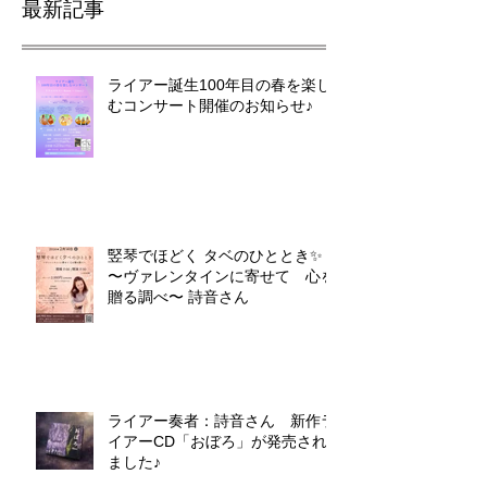
最新記事
ライアー誕生100年目の春を楽し
むコンサート開催のお知らせ♪
竪琴でほどく タベのひととき✨
〜ヴァレンタインに寄せて 心を
贈る調べ〜 詩音さん
ライアー奏者：詩音さん 新作ラ
イアーCD「おぼろ」が発売され
ました♪