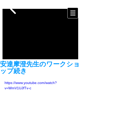
安達摩澄先生のワークショ
ップ続き
https://www.youtube.com/watch?
v=WmV1UJfTv-c