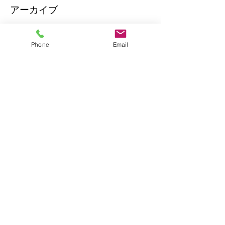
アーカイブ
タグから検索
Phone
Email
エリーゼのために
オリジナルライアー
サウンドホールの形
スイッチ
ライアー
ライアーとライアーハープの違い
ライアーケース
ライアーコンサート2020、ライアーコンサート、ライアー演奏
ライアーソフトケース
ライアーハープ
ライアー奏者
ライアー教室
ライアー教室福岡
ライアー演奏
ライアー演奏会
兵藤大樹
小倉さちこ
東海テレビスイッチ
眠れる森の竪琴
ソーシャルメディア
2026年2月
（2）
2件の記事