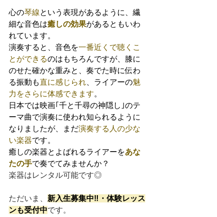
心の
琴線
という表現があるように、繊
細な音色は
癒しの効果
があるともいわ
れています。
演奏すると、音色を
一番近くで聴くこ
とができる
のはもちろんですが、膝に
のせた確かな重みと、奏でた時に伝わ
る振動も
直に感じられ
、ライアーの
魅
力をさらに体感できます
。
日本では映画｢千と千尋の神隠し｣のテ
ーマ曲で演奏に使われ知られるように
なりましたが、まだ
演奏する人の少な
い楽器
です。
癒しの楽器とよばれるライアーを
あな
たの手
で奏でてみませんか？
楽器はレンタル可能です◎
ただいま、
新入生募集中‼・体験レッス
ンも受付中
です。