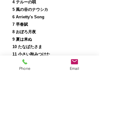
4 テルーの唄
5 風の谷のナウシカ
6 Arrietty's Song
7 早春賦
8 おぼろ月夜
9 夏は来ぬ
10 たなばたさま
11 小さい秋みつけた
12 紅葉
Phone
Email
13 冬の星座
14 冬景色
15 ハナミズキ
16 千の風になって
17 見上げてごらん夜の星を
18 北の国から
19 小さな旅
20 涙そうそう
21 さとうきび畑
22 童神