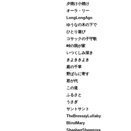
夕焼け小焼け
オーラ・リー
LongLongAgo
ゆうなの木の下で
ひとり遊び
コサックの子守歌
峠の我が家
いつくしみ深き
きよききよき
庭の千草
野ばらに寄す
君が代
この道
ふるさと
うさぎ
サントサント
TheBressayLullaby
BlindMary
SheebegSheemore