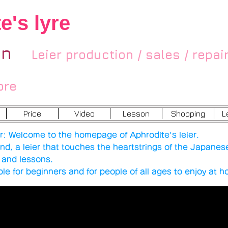
e's lyre
an
Leier production / sales / repair
ore
Price
Video
Lesson
Shopping
L
r: Welcome to the homepage of Aphrodite's leier.
und, a leier that touches the heartstrings of the Japanes
es and lessons.
le for beginners and for people of all ages to enjoy at 