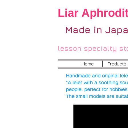
Liar Aphrodit
Made in Jap
lesson specialty st
Home
Products
Handmade and original leie
"A leier with a soothing so
people, perfect for hobbi
The small models are suitab