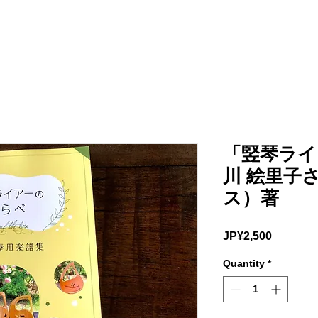
「竪琴ライ
川 絵里子
ス）著
Price
JP¥2,500
Quantity
*