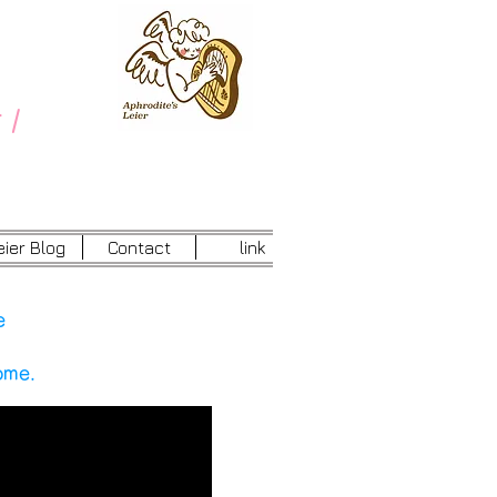
 /
eier Blog
Contact
link
e
home.