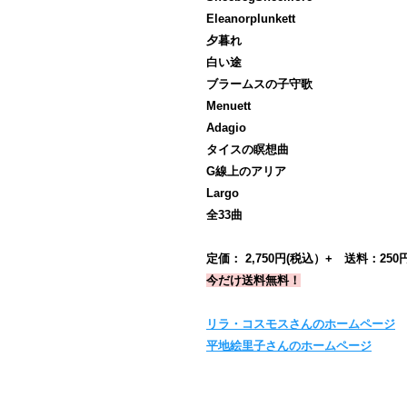
Eleanorplunkett
夕暮れ
白い途
ブラームスの子守歌
Menuett
Adagio
タイスの瞑想曲
G線上のアリア
Largo
全33曲
定価： 2,750円(税込）+ 送料：25
今だけ送料無料！
リラ・コスモスさんのホームページ
平地絵里子さんのホームページ