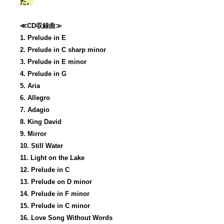
た。
≪CD収録曲≫
1. Prelude in E
2. Prelude in C sharp minor
3. Prelude in E minor
4. Prelude in G
5. Aria
6. Allegro
7. Adagio
8. King David
9. Mirror
10. Still Water
11. Light on the Lake
12. Prelude in C
13. Prelude on D minor
14. Prelude in F minor
15. Prelude in C minor
16. Love Song Without Words