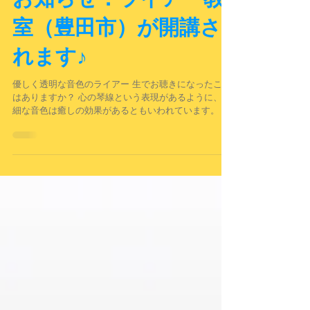
ライアー無料体験会の
お知らせ：ライアー教
室（豊田市）が開講さ
れます♪
優しく透明な音色のライアー 生でお聴きになったこと
はありますか？ 心の琴線という表現があるように、繊
細な音色は癒しの効果があるともいわれています。 演
奏すると、音色を一番近くで聴くことができるのはも
ちろんですが、膝にのせた確かな重みと、奏でた時に
伝わる振動も直に感じられ、ラ...