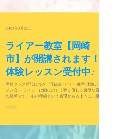
2023年3月22日
ライアー教室【岡崎
市】が開講されます！
体験レッスン受付中♪
岡崎クラス新設につき 「Tappiライアー教室 体験レッ
スン会」 ライアーは膝にのせて弾く優しく透明な音色
の竪琴です。 心の琴線という表現があるように、繊細
な音色は癒しの効果があるともいわれています。 日本
では映画「千と千尋の神隠し」のテーマ曲で演奏に使
われ知られるようになりましたが、まだ演奏する人の
少ない楽器です。 癒しの楽器とよばれるライアーをあ