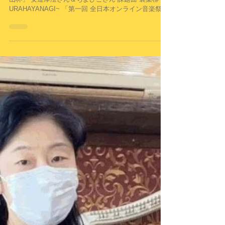
澄さん＆ちよひこさん
ライアーで参加♪ 「第一回全日本オンライン音楽祭 岡
山杯」 安達摩澄さん＆ちよひこさん 課題曲 裏葉柳〜
URAHAYANAGI~ 「第一回 全日本オンライン音楽祭岡
山杯」というオンラインイベントに、ライアー奏者の
安達摩澄さん×ちよひこさんがエントリーされまし
た！...