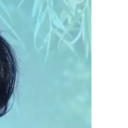
なたの手で奏でてみませんか？ ◆2023年4月12日
（水） / 5月17日（水）の２ｄａｙｓ 9:00~12:00 ◆岡
崎市民会館 リハーサル棟 リハーサル室控え室1号 愛知
県岡崎市六供町字出崎15番地1
https://shiminkaikan.com/ ◆体験レッスンについて◆
通常の個人レッスンをそのまま体験いただけます グル
ープレッスンをご希望の方も最初は個人での体験をお
願いしております。 40分 / 2000円 ◆お申込方法◆ 下
記のリンクアドレスにお進みいただき必要事項をご入
力いただき送信してください。
https://ws.formzu.net/fgen/S33400530/ お気軽に