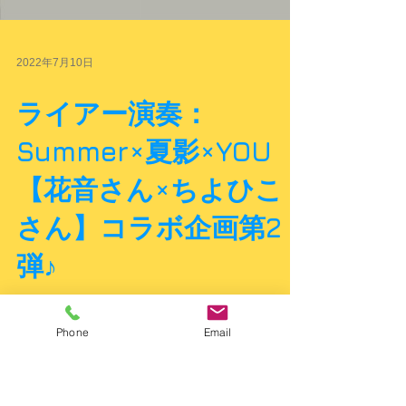
2022年7月10日
ライアー演奏：
Summer×夏影×YOU
【花音さん×ちよひこ
さん】コラボ企画第2
弾♪
ライアー奏者【花音さん×ちよひこさん】のコラボ演奏
企画・第２弾はSummer×夏影×YOU 夏の３曲マッシ
Phone
Email
ュアップ♪ 当店のアフロディーテの竪琴・エンジェル
モデルを演奏されるお二人のライアーアンサンブル演
奏をお楽しみください。...