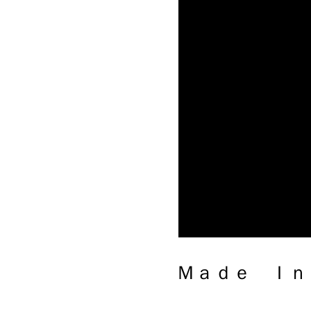
Ｍａｄｅ Ｉｎ Ｊａｐａｎ