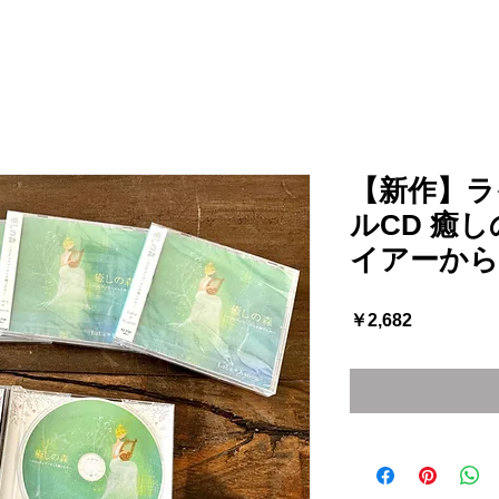
【新作】ラ
ルCD 癒しの
イアーから
価
￥2,682
格