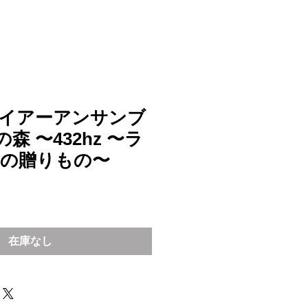
イアーアンサンブ
森 〜432hz 〜ラ
の贈りもの〜
在庫なし