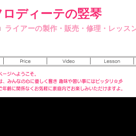
フロディーテの竪琴
n
ライアーの製作・販売・修理・レッス
Price
Video
Lesson
ページへようこそ。
”は、みんなの心に優しく響き 趣味や習い事にはピッタリ☆彡
ご年齢に関係なくお気軽に家庭内でお楽しみいただけますよ。