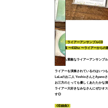
【新作】ライアーアンサンブルCD
癒しの森 〜432hz 〜ライアーから
とっても素敵なライアーアンサンブル
ライアーを演奏されているのはいつも
LaLaのお二人 YoshioさんとAyan
お三方のとっても優しくあたたかな演
ライアー大好きなみなさんにぜひオス
す◎
《収録曲》