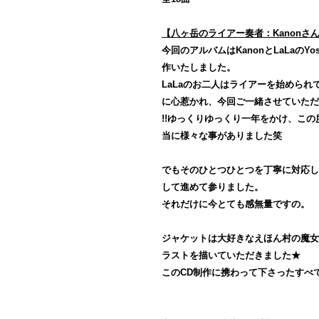
【八ヶ岳のライアー奏者：Kanonさ
今回のアルバムはKanonとLaLaのY
作いたしました。
LaLaのお二人はライアーを始められ
に心惹かれ、今回ご一緒させていただ
!!ゆっくりゆっくり一年をかけ、こ
当に様々な事がありました笑
でもそのひとつひとつを丁寧に対応し
して進めて参りました。
それだけに今とても感無量ですの。
ジャケットは大好きなえほん村の魔女
ラストを描いていただきました★
このCD制作に携わって下さったすべ