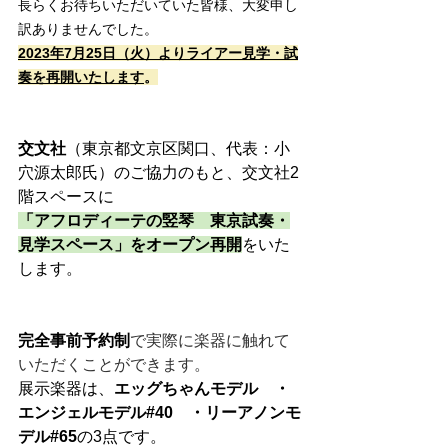
長らくお待ちいただいていた皆様、大変申し
訳ありませんでした。
2023年7月25日（火）よりライアー見学・試
奏を再開いたします
。
交文社
（東京都文京区関口、代表：小
穴源太郎氏）のご協力のもと、交文社2
階スペースに
「アフロディーテの竪琴　東京試奏・
見学スペース」をオープン再開
をいた
します。
完全事前予約制
で実際に楽器に触れて
いただくことができます。
展示楽器は、
エッグちゃんモデル　・
エンジェルモデル#40　・リーアノンモ
デル#65
の3点です。