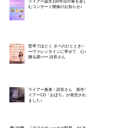
ライアー誕生100年目の春を楽し
むコンサート開催のお知らせ♪
竪琴でほどく タベのひととき✨
〜ヴァレンタインに寄せて 心を
贈る調べ〜 詩音さん
ライアー奏者：詩音さん 新作ラ
イアーCD「おぼろ」が発売され
ました♪