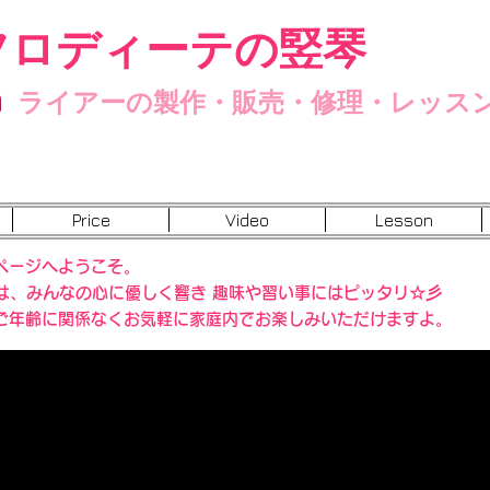
フロディーテの竪琴
n
ライアーの製作・販売・修理・レッス
Price
Video
Lesson
ページへようこそ。
”は、みんなの心に優しく響き 趣味や習い事にはピッタリ☆彡
ご年齢に関係なくお気軽に家庭内でお楽しみいただけますよ。