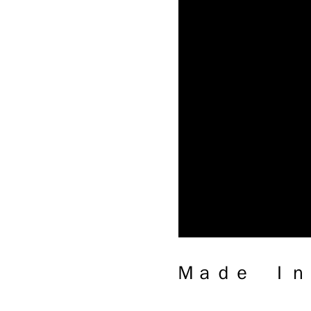
Ｍａｄｅ Ｉｎ Ｊａｐａｎ