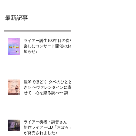
最新記事
ライアー誕生100年目の春を
楽しむコンサート開催のお
知らせ♪
竪琴でほどく タベのひとと
き✨ 〜ヴァレンタインに寄
せて 心を贈る調べ〜 詩音
さん
ライアー奏者：詩音さん
新作ライアーCD「おぼろ」
が発売されました♪