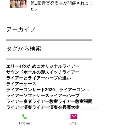
第1回音楽発表会が開催されまし
た♪
アーカイブ
タグから検索
エリーゼのために
オリジナルライアー
サウンドホールの形
スイッチ
ライアー
ライアーとライアーハープの違い
ライアーケース
ライアーコンサート2020、ライアーコンサート、ライアー演奏
ライアーソフトケース
ライアーハープ
ライアー奏者
ライアー教室
ライアー教室福岡
ライアー演奏
ライアー演奏会
兵藤大樹
小倉さちこ
東海テレビスイッチ
眠れる森の竪琴
Phone
Email
ソーシャルメディア