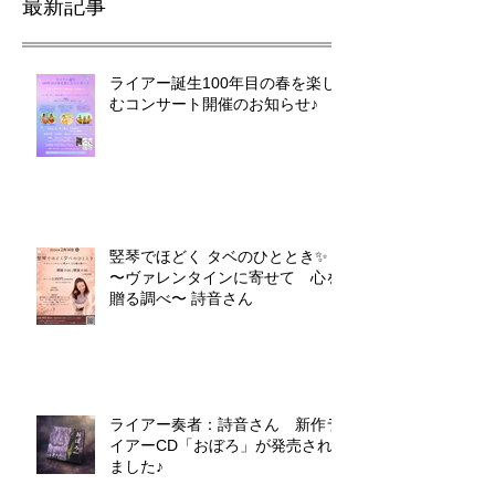
最新記事
ライアー誕生100年目の春を楽し
むコンサート開催のお知らせ♪
竪琴でほどく タベのひととき✨
〜ヴァレンタインに寄せて 心を
贈る調べ〜 詩音さん
ライアー奏者：詩音さん 新作ラ
イアーCD「おぼろ」が発売され
ました♪